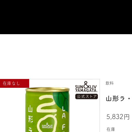
飲料
山形ラ・
5,832円
在庫