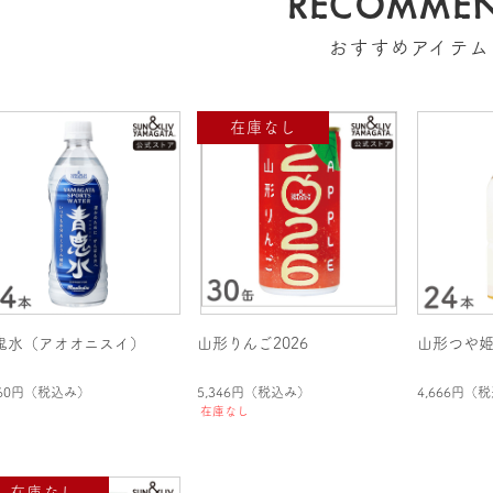
RECOMME
おすすめアイテム
鬼水（アオオニスイ）
山形りんご2026
山形つや
560円
（税込み）
5,346円
（税込み）
4,666円
（税
在庫なし