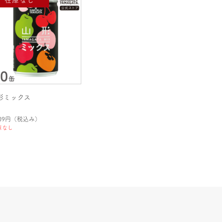
形ミックス
709円
（税込み）
庫なし