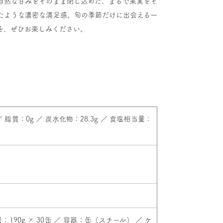
自然な甘みをそのまま閉じ込めた、まるで果実をそ
たような濃密な満足感。旬の季節だけに出会える一
を、ぜひお楽しみください。
 ／ 脂質：0g ／ 炭水化物：28.3g ／ 食塩相当量：
190g × 30缶 ／ 容器：缶（スチール） ／ ケ