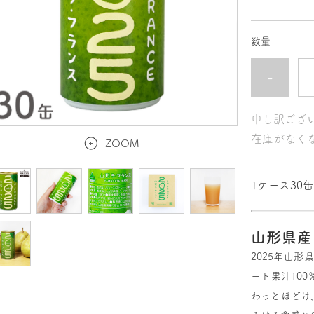
数量
-
申し訳ござ
在庫がなく
ZOOM
1ケース30
山形県産
2025年山
ート果汁10
わっとほどけ