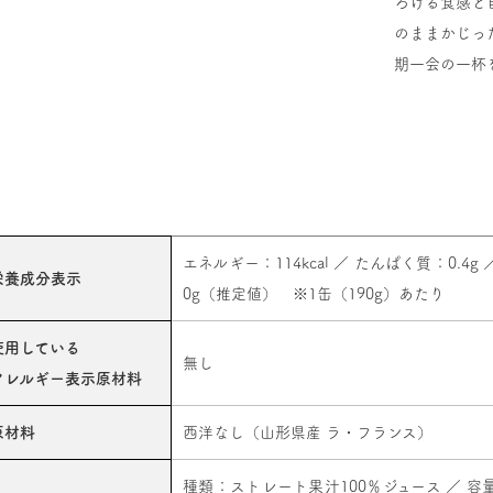
ろける食感と
のままかじっ
期一会の一杯
エネルギー：114kcal ／ たんぱく質：0.4g
栄養成分表示
0g（推定値） ※1缶（190g）あたり
使用している
無し
アレルギー表示原材料
原材料
西洋なし（山形県産 ラ・フランス）
種類：ストレート果汁100％ジュース ／ 容量：