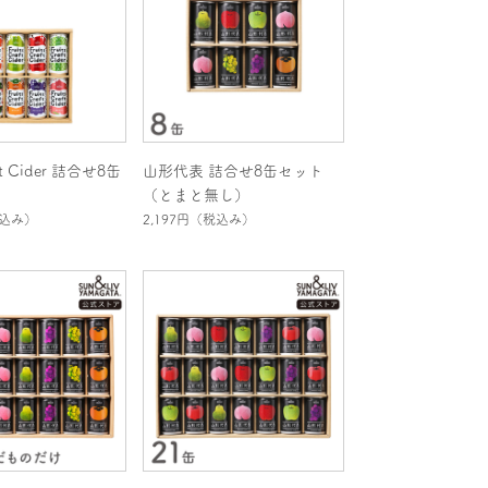
aft Cider 詰合せ8缶
山形代表 詰合せ8缶セット
（とまと無し）
込み）
2,197円
（税込み）