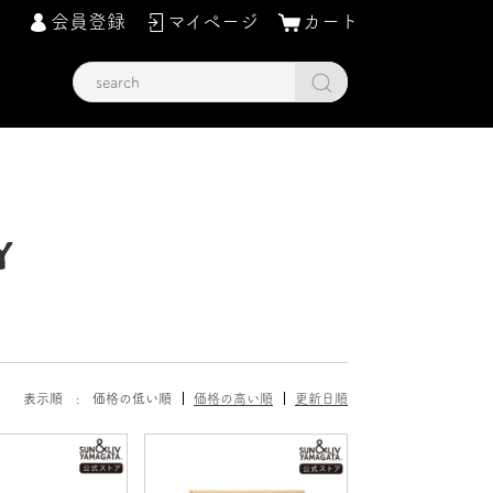
会員登録
マイページ
カート
Y
表示順 :
価格の低い順
価格の高い順
更新日順