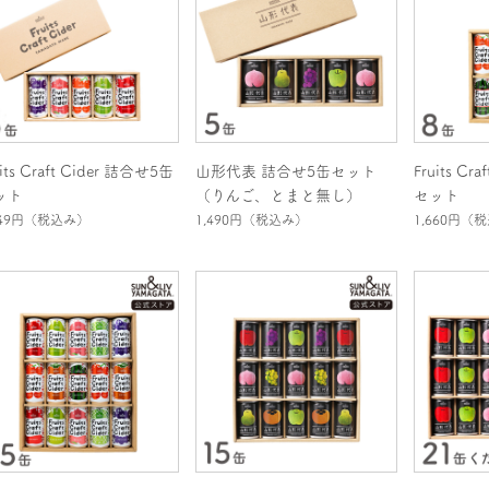
uits Craft Cider 詰合せ5缶
山形代表 詰合せ5缶セット
Fruits Cr
ット
（りんご、とまと無し）
セット
149円
（税込み）
1,490円
（税込み）
1,660円
（税