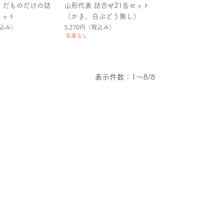
くだものだけの詰
山形代表 詰合せ21缶セット
セット
（かき、白ぶどう無し）
込み）
5,270円
（税込み）
在庫なし
表示件数：1～8/8