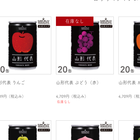
形代表 りんご
山形代表 ぶどう（赤）
山形代表 
709円
（税込み）
4,709円
（税込み）
4,709円
（税
在庫なし