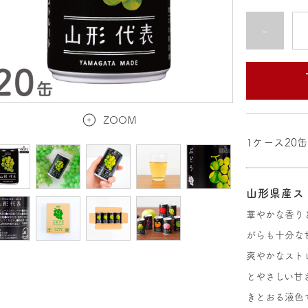
-
ZOOM
1ケース20
山形県産ス
華やかな香り
がらも十分な
爽やかなスト
とやさしい甘
きとおる液色