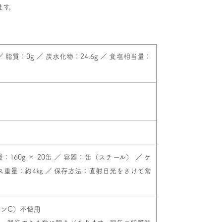
ます。
 ／ 脂質：0g ／ 炭水化物：24.6g ／ 食塩相当量：
160g × 20缶 ／ 容器：缶（スチール） ／ ケ
ケース重量：約4㎏ ／ 保存方法：直射日光をさけて常
ンC）不使用