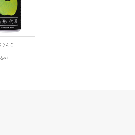
青りんご
込み）