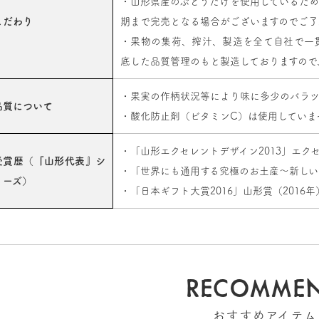
・山形県産のぶどうだけを使用しているため
こだわり
期まで完売となる場合がございますのでご了
・果物の集荷、搾汁、製造を全て自社で一貫し
底した品質管理のもと製造しておりますので
・果実の作柄状況等により味に多少のバラツ
品質について
・酸化防止剤（ビタミンC）は使用していま
・「山形エクセレントデザイン2013」エクセ
受賞歴（『山形代表』シ
・「世界にも通用する究極のお土産〜新しい東
リーズ）
・「日本ギフト大賞2016」山形賞（2016年
RECOMME
おすすめアイテム