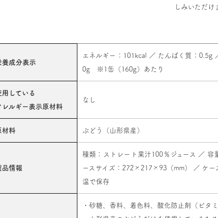
しみいただけ
エネルギー：101kcal ／ たんぱく質：0.5g
栄養成分表示
0g ※1缶（160g）あたり
使用している
なし
アレルギー表示原材料
原材料
ぶどう（山形県産）
種類：ストレート果汁100％ジュース ／ 容量：
製品情報
ースサイズ：272×217×93（mm） ／ 
温で保存
・砂糖、香料、着色料、酸化防止剤（ビタミ