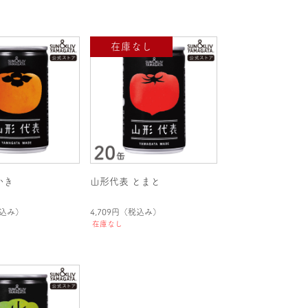
かき
山形代表 とまと
込み）
4,709円
（税込み）
在庫なし