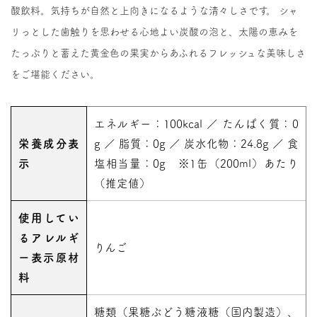
酸飲料。気持ちが自然と上向きになるような清々しさです。 シャ
リっとした歯触りを思わせる心地よい炭酸の泡と、太陽の恵みを
たっぷりと蓄えた黄金色の果実からあふれるフレッシュな美味しさ
をご堪能ください。
エネルギー：100kcal ／ たんぱく質：0
栄養成分表
g ／ 脂質：0g ／ 炭水化物：24.8g ／ 食
示
塩相当量：0g ※1缶（200ml）あたり
（推定値）
使用してい
るアレルギ
りんご
ー表示原材
料
糖類（果糖ぶどう糖液糖（国内製造）、