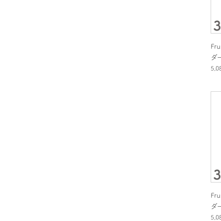
Fr
ダ
5,
Fr
ダ
5,