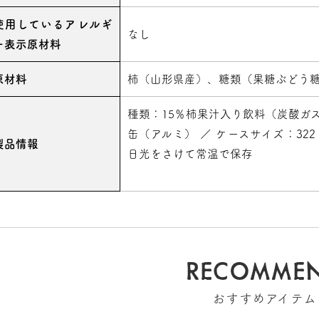
使用しているアレルギ
なし
ー表示原材料
原材料
柿（山形県産）、糖類（果糖ぶどう
種類：15％柿果汁入り飲料（炭酸ガス入り
缶（アルミ） ／ ケースサイズ：322 ×
製品情報
日光をさけて常温で保存
RECOMME
おすすめアイテム