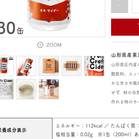
-
ZOOM
山形県産果
山形県庄内産
酸飲料。スッ
かな甘さや風
せず、柿の自
作れる柿のサ
エネルギー：112kcal ／ たんぱく質：
栄養成分表示
塩相当量：0.02g ※1缶（200ml