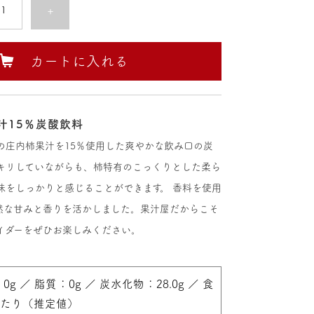
+
カートに入れる
汁15％炭酸飲料
の庄内柿果汁を15％使用した爽やかな飲み口の炭
キリしていながらも、柿特有のこっくりとした柔ら
味をしっかりと感じることができます。 香料を使用
然な甘みと香りを活かしました。果汁屋だからこそ
イダーをぜひお楽しみください。
0g ／ 脂質：0g ／ 炭水化物：28.0g ／ 食
）あたり（推定値）